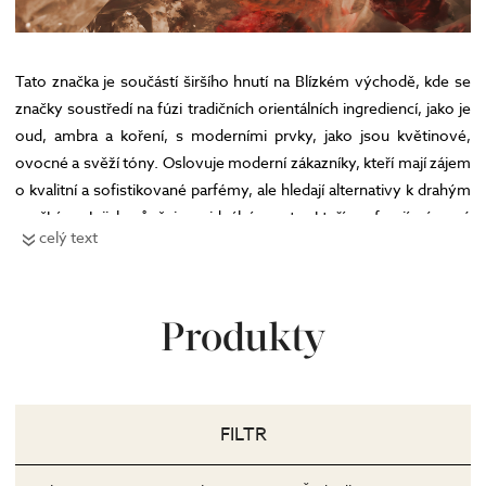
Tato značka je součástí širšího hnutí na Blízkém východě, kde se
značky soustředí na fúzi tradičních orientálních ingrediencí, jako je
oud, ambra a koření, s moderními prvky, jako jsou květinové,
ovocné a svěží tóny. Oslovuje moderní zákazníky, kteří mají zájem
o kvalitní a sofistikované parfémy, ale hledají alternativy k drahým
značkám. Jejich vůně jsou ideální pro ty, kteří preferují výrazné
celý text
a dlouhotrvající parfémy s orientálním dotekem, a zároveň chtějí
objevovat nové vůně mimo hlavní proud.
Produkty
FILTR