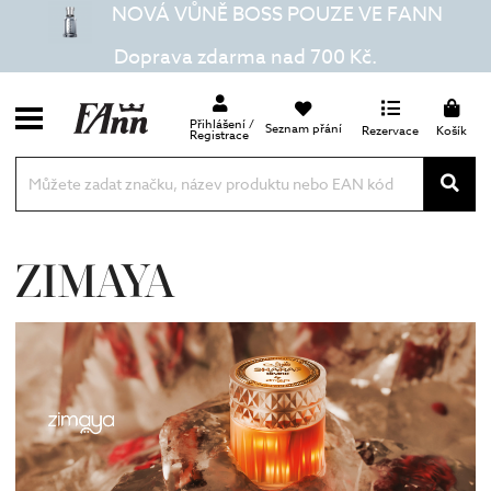
NOVÁ VŮNĚ BOSS POUZE VE FANN
Doprava zdarma nad 700 Kč.
Přihlášení /
Seznam přání
Rezervace
Košík
Registrace
ZIMAYA