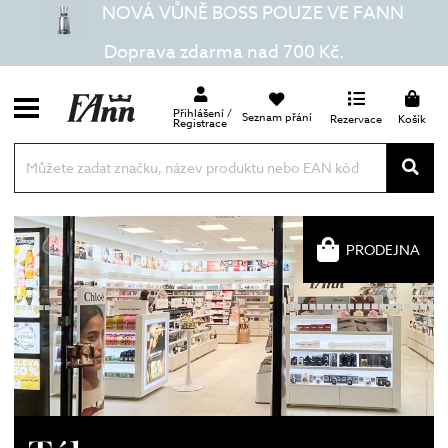
NOVÁ VŮNĚ BOSS POUZE VE FANN
Doprava zdarma nad 700 Kč.
Přihlášení /
Seznam přání
Rezervace
Košík
Registrace
PRODEJNA