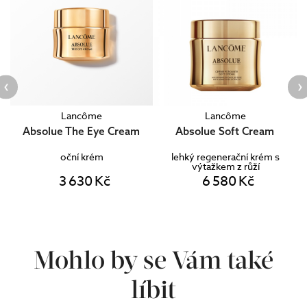
Lancôme
Lancôme
Absolue The Eye Cream
Absolue Soft Cream
oční krém
lehký regenerační krém s
výtažkem z růží
3 630 Kč
6 580 Kč
Mohlo by se Vám také
líbit