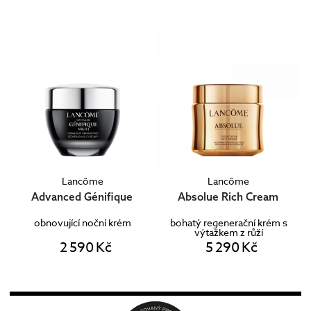
Lancôme
Lancôme
Advanced Génifique
Absolue Rich Cream
obnovující noční krém
bohatý regenerační krém s
výtažkem z růží
2 590 Kč
5 290 Kč