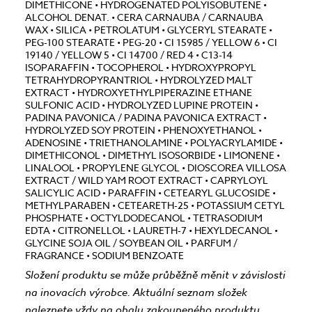
DIMETHICONE • HYDROGENATED POLYISOBUTENE •
ALCOHOL DENAT. • CERA CARNAUBA / CARNAUBA
WAX • SILICA • PETROLATUM • GLYCERYL STEARATE •
PEG-100 STEARATE • PEG-20 • CI 15985 / YELLOW 6 • CI
19140 / YELLOW 5 • CI 14700 / RED 4 • C13-14
ISOPARAFFIN • TOCOPHEROL • HYDROXYPROPYL
TETRAHYDROPYRANTRIOL • HYDROLYZED MALT
EXTRACT • HYDROXYETHYLPIPERAZINE ETHANE
SULFONIC ACID • HYDROLYZED LUPINE PROTEIN •
PADINA PAVONICA / PADINA PAVONICA EXTRACT •
HYDROLYZED SOY PROTEIN • PHENOXYETHANOL •
ADENOSINE • TRIETHANOLAMINE • POLYACRYLAMIDE •
DIMETHICONOL • DIMETHYL ISOSORBIDE • LIMONENE •
LINALOOL • PROPYLENE GLYCOL • DIOSCOREA VILLOSA
EXTRACT / WILD YAM ROOT EXTRACT • CAPRYLOYL
SALICYLIC ACID • PARAFFIN • CETEARYL GLUCOSIDE •
METHYLPARABEN • CETEARETH-25 • POTASSIUM CETYL
PHOSPHATE • OCTYLDODECANOL • TETRASODIUM
EDTA • CITRONELLOL • LAURETH-7 • HEXYLDECANOL •
GLYCINE SOJA OIL / SOYBEAN OIL • PARFUM /
FRAGRANCE • SODIUM BENZOATE
Složení produktu se může průběžně měnit v závislosti
na inovacích výrobce. Aktuální seznam složek
naleznete vždy na obalu zakoupeného produktu.