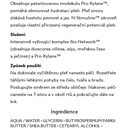
Obsahuje patentovanou modekulu Pro-Xylane™,
pomáhá obnovovat hydrataci pleti. Pleť znovu
získává hustotu pevnost a jas. N-Stimuline™ zároveň
posiluje vlastní přirozený regenerační potenciál pleti.
Složení:
Intenzivně vyživující komplex ßio-Network™
(obsahuje dioscorea villosa, sóju, mořskou řasu
a ječmen) a Pro-Xylane™
Způsob použití:
Na dokonale vyčištěnou pleť naneste péči. Rozetřete
táhlými lehkými pohyby na čelo, tváře a bradu.
Postupujte směrem ze středu obličeje. Nakonec péči
naneste na T-zónu a v okolí rtů a pokračujte dále na
krk.
Ingredience
AQUA / WATER • GLYCERIN • BUTYROSPERMUM PARKII
BUTTER / SHEA BUTTER • CETEARYL ALCOHOL •