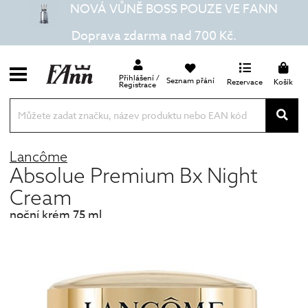
NOVÁ VŮNĚ BOSS POUZE VE FANN
Doprava zdarma nad 700 Kč.
Přihlášení /
Seznam přání
Rezervace
Košík
Registrace
Lancôme
Absolue Premium Bx Night
Cream
noční krém 75 ml