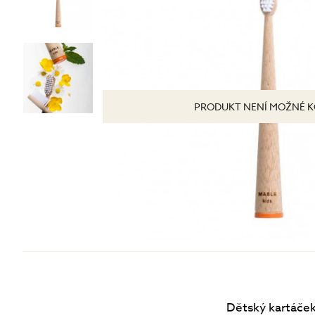
Tonizace
Krémy
TĚLO
denní
noční
24 hodinové
s SPF
DOPLŇKY
PRODUKT NENÍ MOŽNÉ K
BB/CC krémy
Dětský kartáček