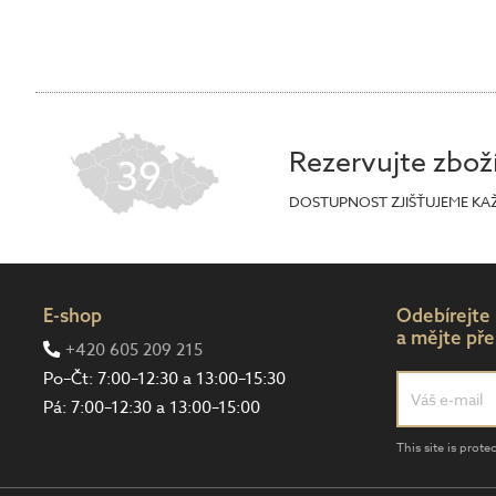
Rezervujte zbož
39
DOSTUPNOST ZJIŠŤUJEME KA
E-shop
Odebírejte
a mějte pře
+420 605 209 215
Po–Čt: 7:00–12:30 a 13:00–15:30
Pá: 7:00–12:30 a 13:00–15:00
This site is pro