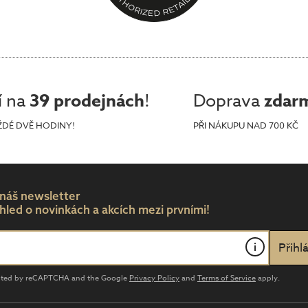
í na
39 prodejnách
!
Doprava
zdar
ŽDÉ DVĚ HODINY!
PŘI NÁKUPU NAD 700 KČ
 náš newsletter
hled o novinkách a akcích mezi prvními!
i
tected by reCAPTCHA and the Google
Privacy Policy
and
Terms of Service
apply.