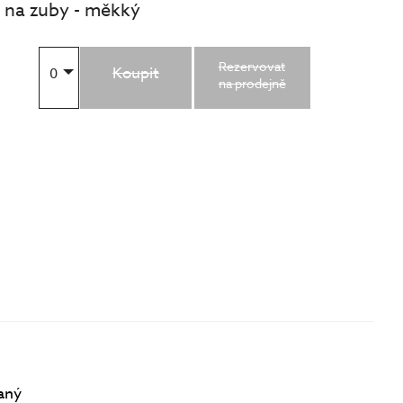
 na zuby - měkký
Rezervovat
Koupit
0
na prodejně
aný