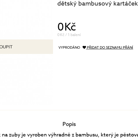
dětský bambusový kartáček
péče o řasy a obočí
Pánská péče
čištění a tonizace
Dárkové kazety
0 Kč
péče o pleť
oční péče
0 Kč / 1 balení
holení a péče o vousy
OUPIT
VYPRODÁNO
PŘIDAT DO SEZNAMU PŘÁNÍ
Popis
 na zuby je vyroben výhradně z bambusu, který je pěstov