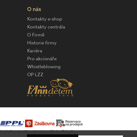
O nás
Kontakty e-shop
Kontakty centrála
O Firmě
Historie firmy
Kariéra
Pro akcionáře
Whistleblowing
OP LZZ
technického výpadku pak nejpozději do 48 hodin.