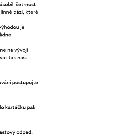
sobili šetrnost
linné bázi, které
 výhodou je
lidně
me na vývoji
vat tak naši
ování postupujte
lo kartáčku pak
lastový odpad.