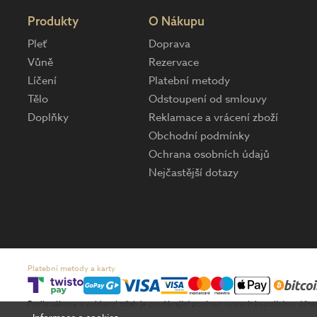
Produkty
O Nákupu
Pleť
Doprava
Vůně
Rezervace
Líčení
Platební metody
Tělo
Odstoupení od smlouvy
Doplňky
Reklamace a vrácení zboží
Obchodní podmínky
Ochrana osobních údajů
Nejčastější dotazy
Platební metody a karty
Podle zákona o evidenci tržeb je prodávající povinen vystavit kupujícímu účt