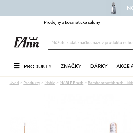
N
Prodejny a kosmetické salony
ZNAČKY
DÁRKY
AKCE 
PRODUKTY
Úvod
>
Produkty
>
Mable
>
MABLE Brush
>
Bambootoothbrush - kids
PLEŤ
Odlíčení a čištění
dvoufázové odličovače
vody a mléka
oleje a balzámy
VŮNĚ
pěny a gely
peeling a exfoliace
čisticí masky
LÍČENÍ