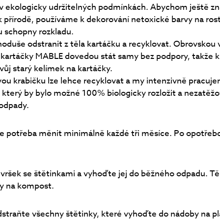
v ekologicky udržitelných podmínkách. Abychom ještě zná
 přírodě, používáme k dekorování netoxické barvy na rost
u schopny rozkladu.
dnoduše odstranit z těla kartáčku a recyklovat. Obrovskou
e kartáčky MABLE dovedou stát samy bez podpory, takže k
ůj starý kelímek na kartáčky.
vou krabičku lze lehce recyklovat a my intenzivně pracuje
 který by bylo možné 100% biologicky rozložit a nezatěžo
 odpady.
je potřeba měnit minimálně každé tři měsíce. Po opotřeb
vršek se štětinkami a vyhoďte jej do běžného odpadu. Tě
by na kompost.
dstraňte všechny štětinky, které vyhoďte do nádoby na p