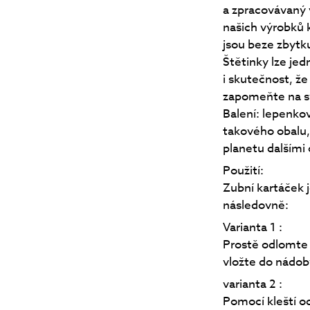
a zpracovávaný 
našich výrobků k
jsou beze zbytk
Štětinky lze je
i skutečnost, ž
zapomeňte na sv
Balení: lepenko
takového obalu,
planetu dalšími
Použití:
Zubní kartáček 
následovně:
Varianta 1 :
Prostě odlomte 
vložte do nádo
varianta 2 :
Pomocí kleští o