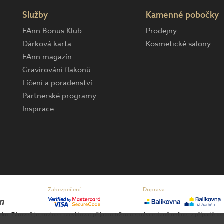
Služby
Kamenné pobočky
FAnn Bonus Klub
Prodejny
Dárková karta
Kosmetické salony
FAnn magazín
Gravírování flakonů
Líčení a poradenství
Partnerské programy
Inspirace
Zabezpečení
Doprava
enku. Zároveň je povinen zaevidovat přijatou tržbu u správce daně online; v případě 