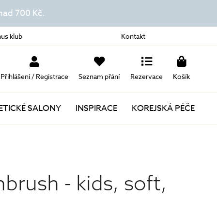
ad 700 Kč.
us klub
Kontakt
Přihlášení / Registrace
Seznam přání
Rezervace
Košík
TICKÉ SALONY
INSPIRACE
KOREJSKÁ PÉČE
Novinky
Akce
rush - kids, soft,
Dárky k nákupu