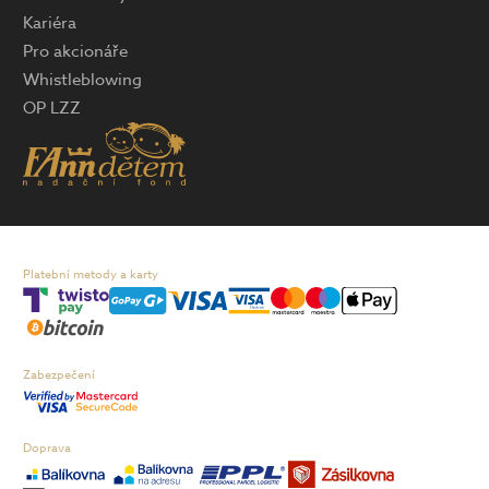
Kariéra
Pro akcionáře
Whistleblowing
OP LZZ
Platební metody a karty
Zabezpečení
Doprava