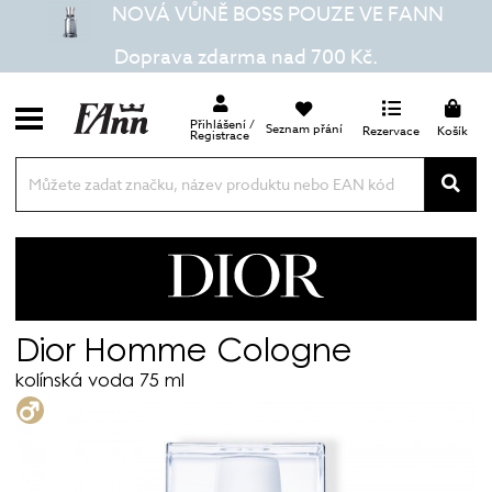
NOVÁ VŮNĚ BOSS POUZE VE FANN
Doprava zdarma nad 700 Kč.
Přihlášení /
Seznam přání
Rezervace
Košík
Registrace
Dior
Dior Homme Cologne
kolínská voda 75 ml