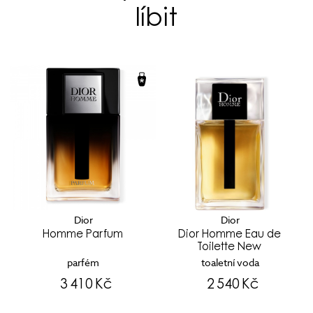
líbit
Dior
Dior
Homme Parfum
Dior Homme Eau de
Toilette New
parfém
toaletní voda
3 410 Kč
2 540 Kč