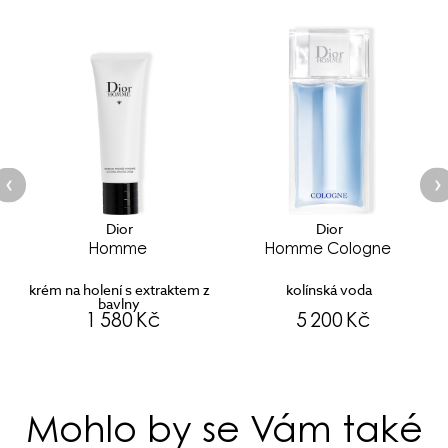
Dior
Dior
Homme
Homme Cologne
krém na holení s extraktem z
kolínská voda
bavlny
1 580 Kč
5 200 Kč
Mohlo by se Vám také