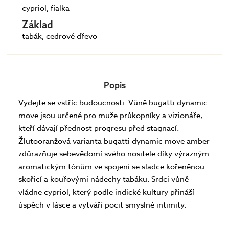
cypriol, fialka
Základ
tabák, cedrové dřevo
Popis
Vydejte se vstříc budoucnosti. Vůně bugatti dynamic
move jsou určené pro muže průkopníky a vizionáře,
kteří dávají přednost progresu před stagnací.
Žlutooranžová varianta bugatti dynamic move amber
zdůrazňuje sebevědomí svého nositele díky výrazným
aromatickým tónům ve spojení se sladce kořeněnou
skořicí a kouřovými nádechy tabáku. Srdci vůně
vládne cypriol, který podle indické kultury přináší
úspěch v lásce a vytváří pocit smyslné intimity.