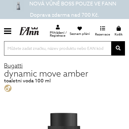
NOVÁ VŮNĚ BOSS POUZE VE FANN
Doprava zdarma nad 700 Kč.
Přihlášení /
Seznam přání
Rezervace
Košík
Registrace
Bugatti
dynamic move amber
toaletní voda 100 ml