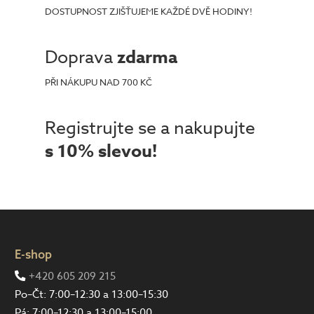
DOSTUPNOST ZJIŠŤUJEME KAŽDÉ DVĚ HODINY!
Doprava
zdarma
PŘI NÁKUPU NAD 700 KČ
Registrujte se a nakupujte
s 10% slevou!
E-shop
+420 605 209 215
Po–Čt: 7:00–12:30 a 13:00–15:30
Pá: 7:00–12:30 a 13:00–15:00