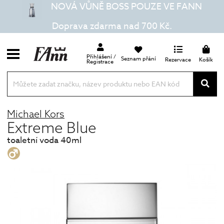
NOVÁ VŮNĚ BOSS POUZE VE FANN
Doprava zdarma nad 700 Kč.
Přihlášení /
Seznam přání
Rezervace
Košík
Registrace
Michael Kors
Extreme Blue
toaletní voda 40ml