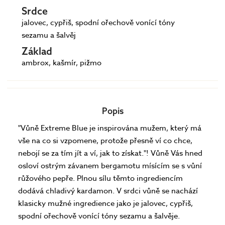
Srdce
jalovec, cypřiš, spodní ořechově vonící tóny
sezamu a šalvěj
Základ
ambrox, kašmír, pižmo
Popis
"Vůně Extreme Blue je inspirována mužem, který má
vše na co si vzpomene, protože přesně ví co chce,
nebojí se za tím jít a ví, jak to získat."! Vůně Vás hned
osloví ostrým závanem bergamotu mísícím se s vůní
růžového pepře. Plnou sílu těmto ingrediencím
dodává chladivý kardamon. V srdci vůně se nachází
klasicky mužné ingredience jako je jalovec, cypřiš,
spodní ořechově vonící tóny sezamu a šalvěje.