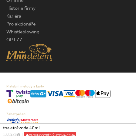
O Firmě
Historie firmy
Kariéra
Pro akcionáře
Whistleblowing
OP LZZ
Platební metody a karty
Zabezpečení
toaletní voda 40ml
Doprava
1 650 Kč
|
DLOUHODOBĚ VÝHODNÁ CENA