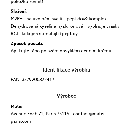
pokožku zevnitř.
Složení:
M2R+ - na uvolnění svalů – peptidový komplex
Dehydrovaná kyselina hyaluronová – vyplňuje vrásky
BCL- kolagen stimulující peptidy
Způsob použití:
Aplikujte ráno po svém obvyklém denním krému.
Identifikace výrobku
EAN: 3579200372417
Výrobce
Matis
Avenue Foch 71, Paris 75116 | contact@matis-
paris.com