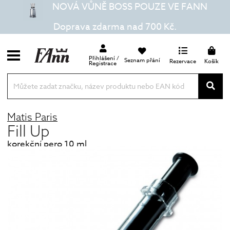
NOVÁ VŮNĚ BOSS POUZE VE FANN
Doprava zdarma nad 700 Kč.
Přihlášení /
Seznam přání
Rezervace
Košík
Registrace
Matis Paris
Fill Up
korekční pero 10 ml