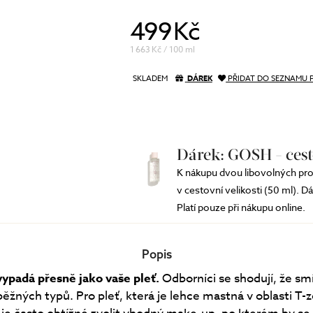
499 Kč
1 663 Kč / 100 ml
SKLADEM
DÁREK
PŘIDAT DO SEZNAMU 
Dárek: GOSH - cest
K nákupu dvou libovolných pro
v cestovní velikosti (50 ml). D
Platí pouze při nákupu online.
Popis
vypadá přesně jako vaše pleť.
Odborníci se shodují, že smí
běžných typů. Pro pleť, která je lehce mastná v oblasti T-