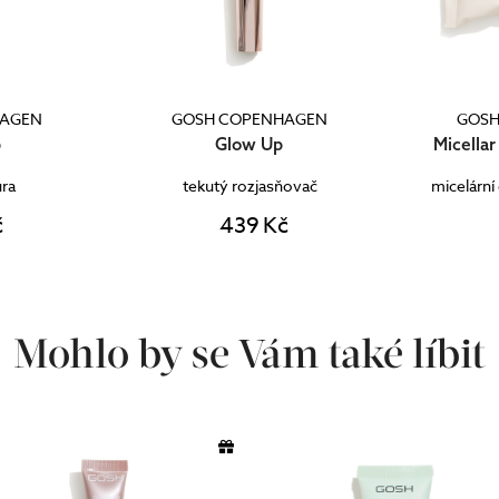
HAGEN
GOSH COPENHAGEN
GOSH
p
Glow Up
Micella
ura
tekutý rozjasňovač
micelární
č
439 Kč
Mohlo by se Vám také líbit