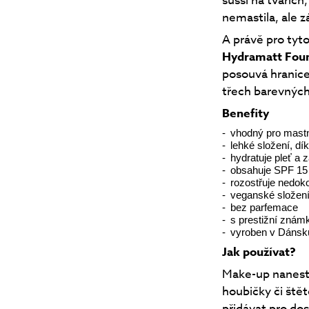
sušší na tvářích
nemastila, ale z
A právě pro ty
Hydramatt Fou
posouvá hranice
třech barevných
Benefity
vhodný pro mastn
lehké složení, dí
hydratuje pleť a 
obsahuje SPF 15
rozostřuje nedok
veganské složen
bez parfemace
s prestižní známk
vyroben v Dánsk
Jak používat?
Make-up nanest
houbičky či ště
přidávat pro dos