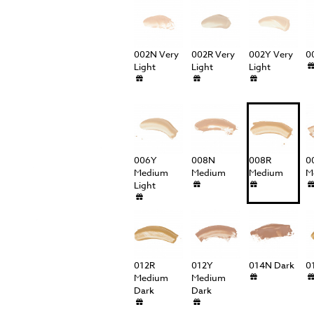
péče o řasy a obočí
Pánská péče
čištění a tonizace
Dárkové kazety
péče o pleť
002N Very
002R Very
002Y Very
0
oční péče
Light
Light
Light
holení a péče o vousy
006Y
008N
008R
0
Medium
Medium
Medium
M
Light
012R
012Y
014N Dark
0
Medium
Medium
Dark
Dark