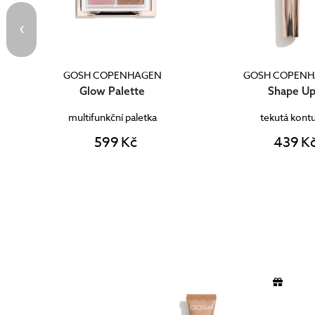
GOSH COPENHAGEN
GOSH COPEN
ox
Glow Palette
Shape U
multifunkční paletka
tekutá kont
599 Kč
439 K