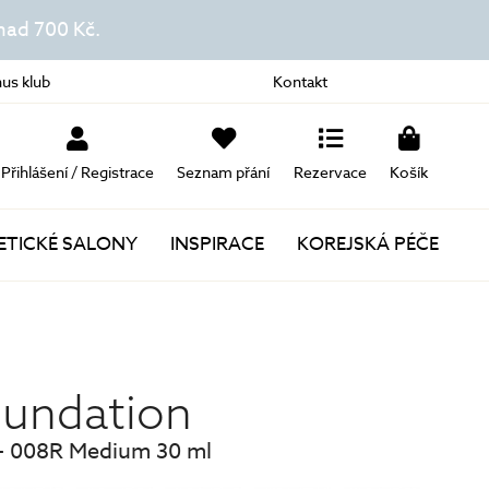
ad 700 Kč.
us klub
Kontakt
Přihlášení / Registrace
Seznam přání
Rezervace
Košík
TICKÉ SALONY
INSPIRACE
KOREJSKÁ PÉČE
Novinky
Akce
oundation
Dárky k nákupu
 - 008R Medium 30 ml