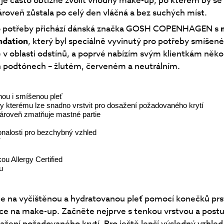
, je často obtížné zvolit vhodný make-up, po kterém by se 
ároveň zůstala po celý den vláčná a bez suchých míst.
to potřeby přichází dánská značka GOSH COPENHAGEN s
ndation
, který byl speciálně vyvinutý pro potřeby smíšené 
 v oblasti odstínů, a poprvé nabízím svým klientkám někol
 podtónech – žlutém, červeném a neutrálním.
ou i smíšenou pleť
ky kterému lze snadno vrstvit pro dosažení požadovaného krytí
zároveň zmatňuje mastné partie
onalosti pro bezchybný vzhled
í
ou Allergy Certified
u
e na vyčištěnou a hydratovanou pleť pomocí konečků pr
tce na make-up. Začněte nejprve s tenkou vrstvou a pos
ažení požadovaného krytí. Pro ještě lepší výsledný vzhled 