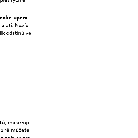
pleť rychle
make-upem
pleti. Navíc
ik odstínů ve
stů, make-up
tupně můžete
a delší výdrž