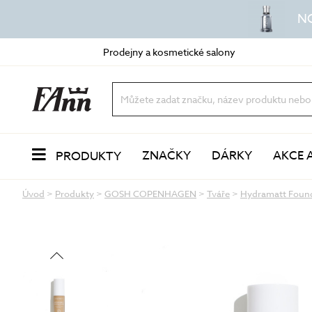
N
Prodejny a kosmetické salony
ZNAČKY
DÁRKY
AKCE 
PRODUKTY
Úvod
>
Produkty
>
GOSH COPENHAGEN
>
Tváře
>
Hydramatt Found
PLEŤ
Odlíčení a čištění
dvoufázové odličovače
vody a mléka
oleje a balzámy
VŮNĚ
pěny a gely
peeling a exfoliace
čisticí masky
LÍČENÍ