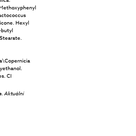
lica.
 Methoxyphenyl
Lactococcus
icone. Hexyl
-butyl
 Stearate.
ra\Copernicia
yethanol.
s. CI
e. Aktuální