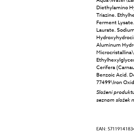
Aqua\Water\Eau.
Diethylamino H
Triazine. Ethylh
Ferment Lysate.
Laurate. Sodium
Hydroxyhydrocin
Aluminum Hydrox
Microcristallina
Ethylhexylglyce
Cerifera (Carn
Benzoic Acid. D
77499\Iron Oxid
Složení produktu
seznam složek n
EAN: 5711914183