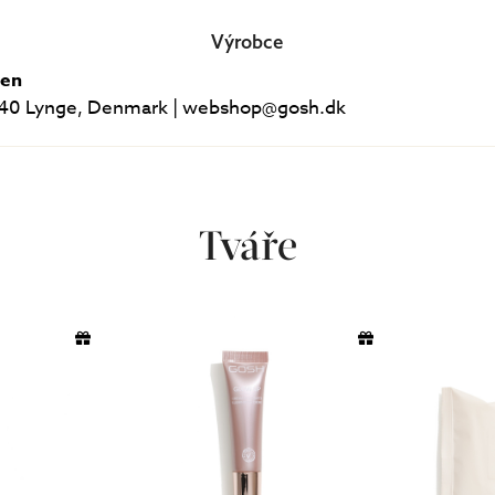
Výrobce
gen
40 Lynge, Denmark | webshop@gosh.dk
Tváře