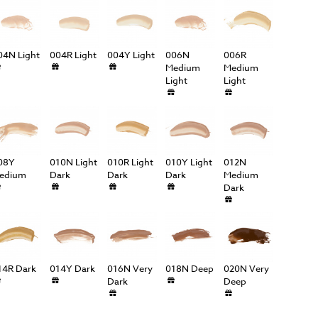
04N Light
004R Light
004Y Light
006N
006R
Medium
Medium
Light
Light
08Y
010N Light
010R Light
010Y Light
012N
edium
Dark
Dark
Dark
Medium
Dark
14R Dark
014Y Dark
016N Very
018N Deep
020N Very
Dark
Deep