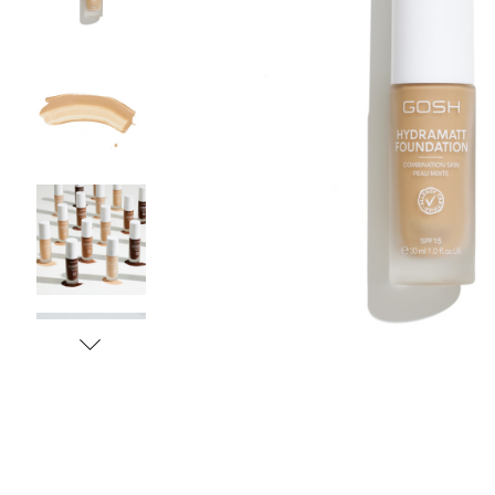
Tonizace
Krémy
TĚLO
denní
noční
24 hodinové
s SPF
DOPLŇKY
BB/CC krémy