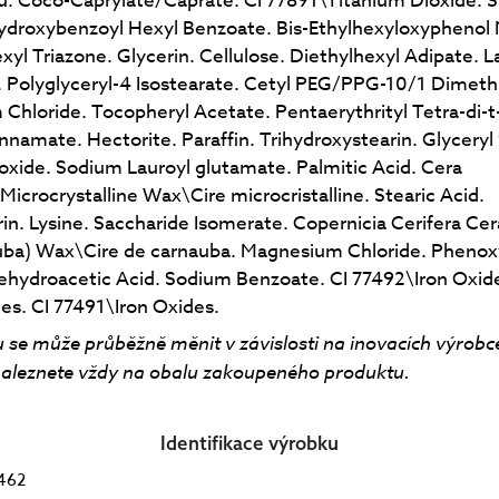
 Coco-Caprylate/Caprate. CI 77891\Titanium Dioxide. Si
ydroxybenzoyl Hexyl Benzoate. Bis-Ethylhexyloxyphenol
exyl Triazone. Glycerin. Cellulose. Diethylhexyl Adipate. 
 Polyglyceryl-4 Isostearate. Cetyl PEG/PPG-10/1 Dimeth
 Chloride. Tocopheryl Acetate. Pentaerythrityl Tetra-di-t
namate. Hectorite. Paraffin. Trihydroxystearin. Glyceryl
ide. Sodium Lauroyl glutamate. Palmitic Acid. Cera
\Microcrystalline Wax\Cire microcristalline. Stearic Acid.
rin. Lysine. Saccharide Isomerate. Copernicia Cerifera Ce
auba) Wax\Cire de carnauba. Magnesium Chloride. Phenox
ehydroacetic Acid. Sodium Benzoate. CI 77492\Iron Oxide
es. CI 77491\Iron Oxides.
 se může průběžně měnit v závislosti na inovacích výrobc
aleznete vždy na obalu zakoupeného produktu.
Identifikace výrobku
462