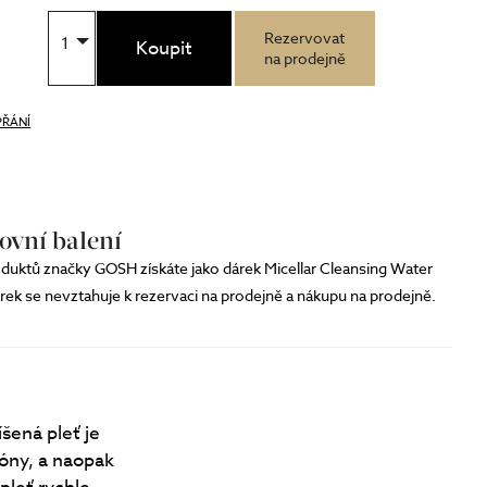
Rezervovat
1
Koupit
na prodejně
PŘÁNÍ
ovní balení
duktů značky GOSH získáte jako dárek Micellar Cleansing Water
árek se nevztahuje k rezervaci na prodejně a nákupu na prodejně.
šená pleť je
zóny, a naopak