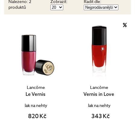
Nalezeno:
2
Zobrazit:
Řadit dle:
produktů
Lancôme
Lancôme
Le Vernis
Vernis in Love
lak na nehty
lak na nehty
820 Kč
343 Kč