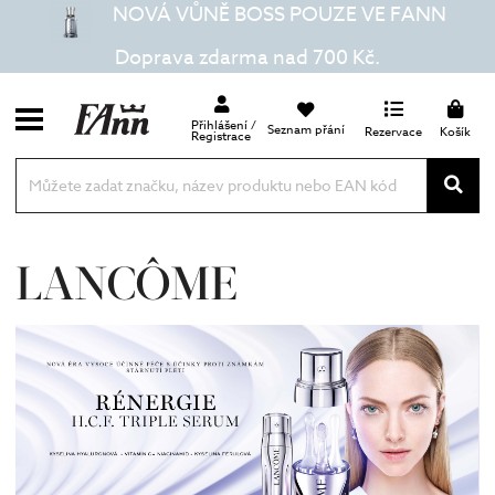
NOVÁ VŮNĚ BOSS POUZE VE FANN
Doprava zdarma nad 700 Kč.
Přihlášení /
Seznam přání
Rezervace
Košík
Registrace
LANCÔME