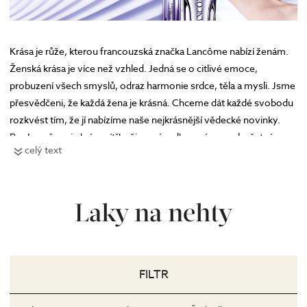
Krása je růže, kterou francouzská značka Lancôme nabízí ženám.
Ženská krása je více než vzhled. Jedná se o citlivé emoce,
probuzení všech smyslů, odraz harmonie srdce, těla a mysli. Jsme
přesvědčeni, že každá žena je krásná. Chceme dát každé svobodu
rozkvést tím, že jí nabízíme naše nejkrásnější vědecké novinky.
Pro Lancôme je krása zítřka živoucí, velkorysá a mnohočetná.
celý text
Přehled líčení a poradenství značky Lancôme na prodejnách
ZDE
Laky na nehty
FILTR