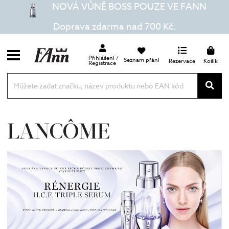
NOVÁ VŮNĚ BOSS POUZE VE FANN
Doprava zdarma nad 700 Kč.
Přihlášení /
Seznam přání
Rezervace
Košík
Registrace
LANCÔME