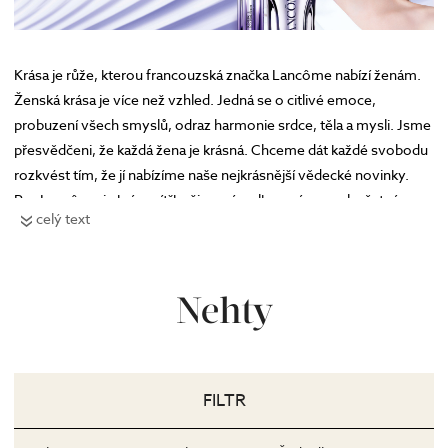
Krása je růže, kterou francouzská značka Lancôme nabízí ženám.
Ženská krása je více než vzhled. Jedná se o citlivé emoce,
probuzení všech smyslů, odraz harmonie srdce, těla a mysli. Jsme
přesvědčeni, že každá žena je krásná. Chceme dát každé svobodu
rozkvést tím, že jí nabízíme naše nejkrásnější vědecké novinky.
Pro Lancôme je krása zítřka živoucí, velkorysá a mnohočetná.
celý text
Přehled líčení a poradenství značky Lancôme na prodejnách
ZDE
Nehty
FILTR