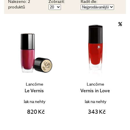
Nalezeno:
2
Zobrazit:
Řadit dle:
produktů
Lancôme
Lancôme
Le Vernis
Vernis in Love
lak na nehty
lak na nehty
820 Kč
343 Kč