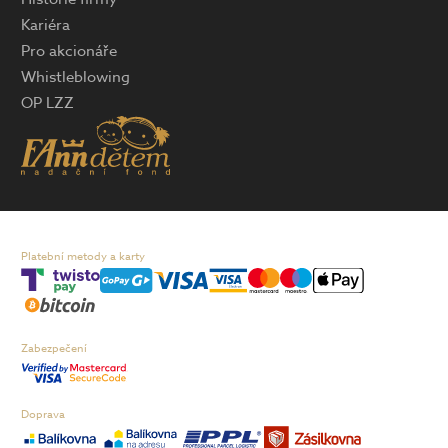
Kariéra
Pro akcionáře
Whistleblowing
OP LZZ
Platební metody a karty
Zabezpečení
Doprava