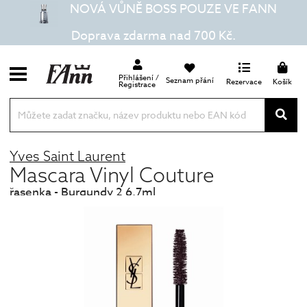
NOVÁ VŮNĚ BOSS POUZE VE FANN
Doprava zdarma nad 700 Kč.
Přihlášení /
Seznam přání
Rezervace
Košík
Registrace
Yves Saint Laurent
Mascara Vinyl Couture
řasenka - Burgundy 2 6,7ml