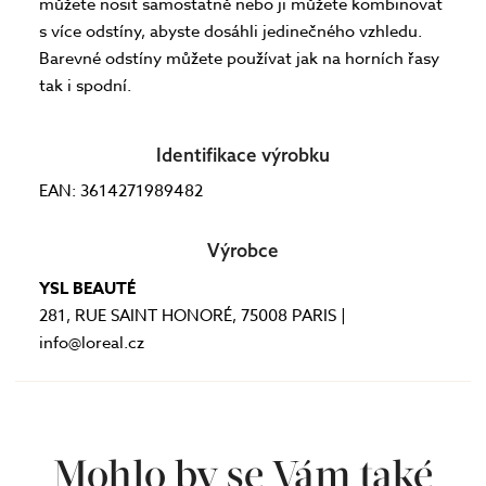
můžete nosit samostatně nebo ji můžete kombinovat
s více odstíny, abyste dosáhli jedinečného vzhledu.
Barevné odstíny můžete používat jak na horních řasy
tak i spodní.
Identifikace výrobku
EAN: 3614271989482
Výrobce
YSL BEAUTÉ
281, RUE SAINT HONORÉ, 75008 PARIS |
info@loreal.cz
Mohlo by se Vám také