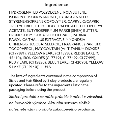
Ingredience
HYDROGENATED POLYDECENE, POLYBUTENE,
ISONONYL ISONONANOATE, HYDROGENATED
STYRENE/ISOPRENE COPOLYMER, CAPRYLIC/CAPRIC
TRIGLYCERIDE, ETHYLHEXYL PALMITATE, TOCOPHERYL
ACETATE, BUTYROSPERMUM PARKII (SHEA) BUTTER,
PRUNUS DOMESTICA SEED EXTRACT, PADINA
PAVONICA THALLUS EXTRACT, SIMMONDSIA
CHINENSIS (JOJOBA) SEED OIL, FRAGRANCE (PARFUM),
TOCOPHEROL, MAY CONTAIN [+/- TITANIUM DIOXIDE
(CI 77891), YELLOW 6 LAKE (CI 15985), RED 28 LAKE (CI
45410), IRON OXIDES (CI 77491, CI 77492, CI 77499),
RED 7 LAKE (CI 15850), BLUE 1 LAKE (CI 42090), YELLOW
5 LAKE (CI 19140)]. IL#1A
The lists of ingredients contained in the composition of
Sisley and Hair Rituel by Sisley products are regularly
updated. Please refer to the ingredients list on the
packaging before using the product.
Složení produktu se může průběžně měnit v závislosti
na inovacích výrobce. Aktuální seznam složek
naleznete vždy na obalu zakoupeného produktu.