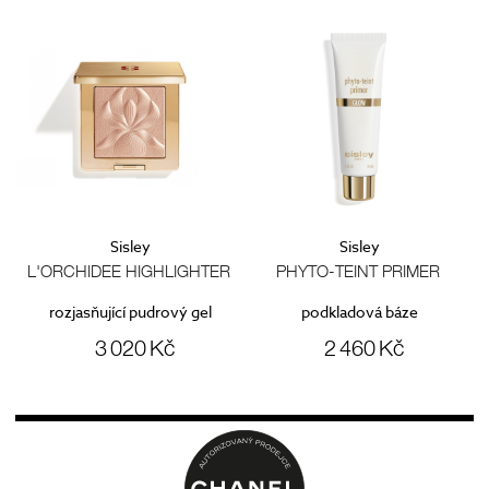
Sisley
Sisley
L'ORCHIDEE HIGHLIGHTER
PHYTO-TEINT PRIMER
m
rozjasňující pudrový gel
podkladová báze
3 020 Kč
2 460 Kč