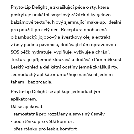
Phyto-Lip Delight je zkrášlující péče o rty, která
poskytuje unikátní smyslový zážitek díky gelovo-
balzámové textuře. Nový zjemňující make-up, ideální
pro použití po celý den. Receptura obohacená
o bambucký, jojobový a švestkový olej a extrakt
z řasy padina pavonica, dodávají rtům opravdovou
SOS péči: hydratuje, vyplňuje, vyživuje a chrání.
Textura je příjemně klouzavá a dodává rtům měkkost.
Lesklý vzhled a delikátní odstíny jemně zkrášlují rty.
Jednoduchý aplikátor umožňuje nanášení jedním
tahem i bez zrcadla.
Phyto-Lip Delight se aplikuje jednoduchým
aplikátorem.
Dá se aplikovat:
- samostatně pro rozzářený a smyslný úsměv
- pod rtěnku pro větší komfort
- přes rtěnku pro lesk a komfort