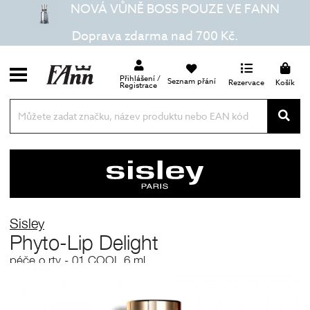
NOVÁ VŮNĚ BOSS POUZE VE FANN
Doprava zdarma nad 700 Kč.
Přihlášení /
Seznam přání
Rezervace
Košík
Registrace
Sisley
Phyto-Lip Delight
péče o rty - 01 COOL 6 ml