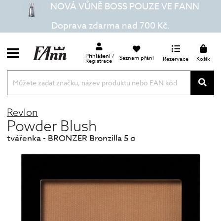
NOVÁ VŮNĚ BOSS POUZE VE FANN
Doprava zdarma nad 700 Kč.
Přihlášení /
Seznam přání
Rezervace
Košík
Registrace
Revlon
Powder Blush
tvářenka - BRONZER Bronzilla 5 g