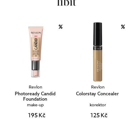
líbit
Revlon
Revlon
Photoready Candid
Colorstay Concealer
Foundation
make-up
korektor
195 Kč
125 Kč