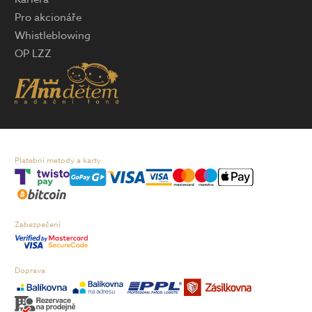
Pro akcionáře
Whistleblowing
OP LZZ
Platební metody a karty
Zabezpečení
Doprava