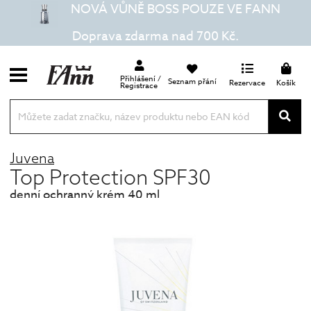
NOVÁ VŮNĚ BOSS POUZE VE FANN
Doprava zdarma nad 700 Kč.
Přihlášení /
Seznam přání
Rezervace
Košík
Registrace
Juvena
Top Protection SPF30
denní ochranný krém 40 ml