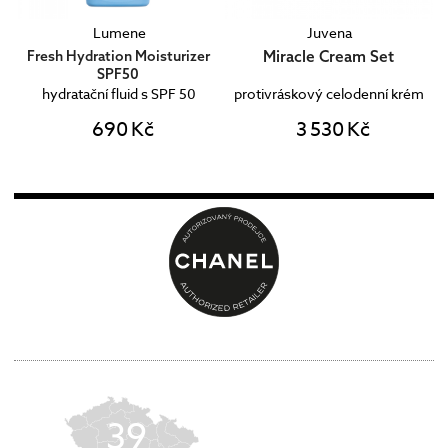
Lumene
Juvena
Miracle Cream Set
Fresh Hydration Moisturizer
SPF50
ti
hydratační fluid s SPF 50
protivráskový celodenní krém
690 Kč
3 530 Kč
39