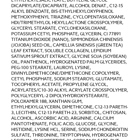
DICAPRYLATE/DICAPRATE, ALCOHOL DENAT., C12-15
ALKYL BENZOATE, BIS-ETHYLHEXYLOXYPHENOL
METHOXYPHENYL TRIAZINE, CYCLOPENTASILOXANE,
HDI/TRIMETHYLOL HEXYLLACTONE CROSSPOLYMER,
GLYCERYL STEARATE, CYCLOHEXASILOXANE,
POTASSIUM CETYL PHOSPHATE, GLYCERIN, CI 77891
TITANIUM DIOXIDE (NANO), SIMMONDSIA CHINENSIS
(JOJOBA) SEED OIL, CAMELLIA SINENSIS (GREEN TEA)
LEAF EXTRACT, SOLUBLE COLLAGEN, LEPIDIUM
SATIVUM SPROUT EXTRACT, GLYCINE SOJA (SOYBEAN)
OIL, PANTHENOL, HYDROGENATED PALM GLYCERIDES,
PEG-100 STEARATE, LAUROYL LYSINE,
DIVINYLDIMETHICONE/DIMETHICONE COPOLYMER,
CETYL PHOSPHATE, SODIUM STEAROYL GLUTAMATE,
TOCOPHERYL ACETATE, PROPYLENE GLYCOL,
ACRYLATES/C10-30 ALKYL ACRYLATE CROSSPOLYMER,
POLYGLYCERYL-2 DIPOLYHYDROXYSTEARATE,
POLOXAMER 188, XANTHAN GUM,
ETHYLHEXYLGLYCERIN, DIMETHICONE, C12-13 PARETH-
3, LECITHIN, C12-13 PARETH-23, SORBITOL, CHITOSAN,
ALCOHOL, ASCORBIC ACID, ARGININE, CALCIUM
PANTOTHENATE, FOLIC ACID, GLUCOSE, GLYCINE,
HISTIDINE, LYSINE HCL, SERINE, SODIUM CHONDROITIN
SULFATE, THREONINE, TRYPTOPHAN, HYDROGENATED