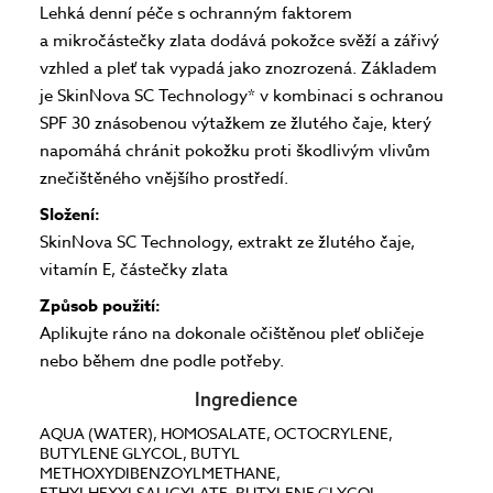
Lehká denní péče s ochranným faktorem
a mikročástečky zlata dodává pokožce svěží a zářivý
vzhled a pleť tak vypadá jako znozrozená. Základem
je SkinNova SC Technology* v kombinaci s ochranou
SPF 30 znásobenou výtažkem ze žlutého čaje, který
napomáhá chránit pokožku proti škodlivým vlivům
znečištěného vnějšího prostředí.
Složení:
SkinNova SC Technology, extrakt ze žlutého čaje,
vitamín E, částečky zlata
Způsob použití:
Aplikujte ráno na dokonale očištěnou pleť obličeje
nebo během dne podle potřeby.
Ingredience
AQUA (WATER), HOMOSALATE, OCTOCRYLENE,
BUTYLENE GLYCOL, BUTYL
METHOXYDIBENZOYLMETHANE,
ETHYLHEXYLSALICYLATE, BUTYLENE GLYCOL