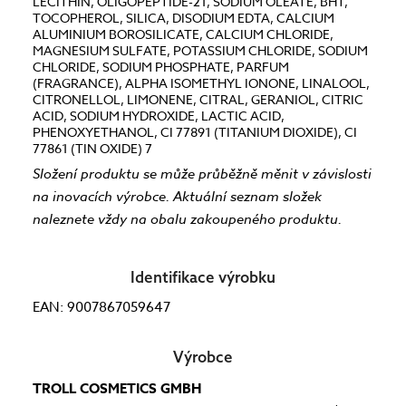
LECITHIN, OLIGOPEPTIDE-21, SODIUM OLEATE, BHT,
TOCOPHEROL, SILICA, DISODIUM EDTA, CALCIUM
ALUMINIUM BOROSILICATE, CALCIUM CHLORIDE,
MAGNESIUM SULFATE, POTASSIUM CHLORIDE, SODIUM
CHLORIDE, SODIUM PHOSPHATE, PARFUM
(FRAGRANCE), ALPHA ISOMETHYL IONONE, LINALOOL,
CITRONELLOL, LIMONENE, CITRAL, GERANIOL, CITRIC
ACID, SODIUM HYDROXIDE, LACTIC ACID,
PHENOXYETHANOL, CI 77891 (TITANIUM DIOXIDE), CI
77861 (TIN OXIDE) 7
Složení produktu se může průběžně měnit v závislosti
na inovacích výrobce. Aktuální seznam složek
naleznete vždy na obalu zakoupeného produktu.
Identifikace výrobku
EAN: 9007867059647
Výrobce
TROLL COSMETICS GMBH