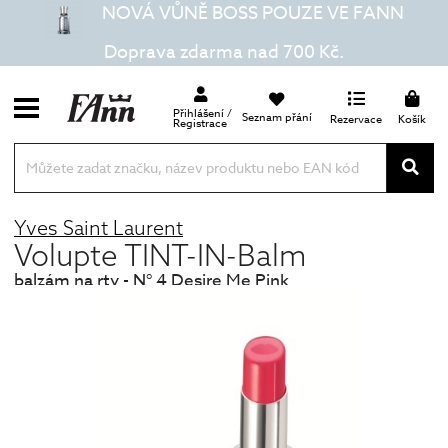
NOVÁ VŮNĚ BOSS POUZE VE FANN
Doprava zdarma nad 700 Kč.
Přihlášení /
Seznam přání
Rezervace
Košík
Registrace
Yves Saint Laurent
Volupte TINT-IN-Balm
balzám na rty - N° 4 Desire Me Pink