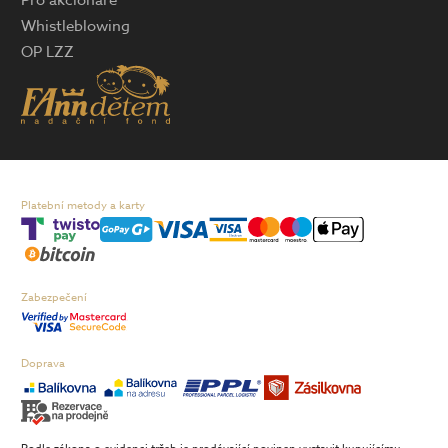
Pro akcionáře
Whistleblowing
OP LZZ
Platební metody a karty
Zabezpečení
Doprava