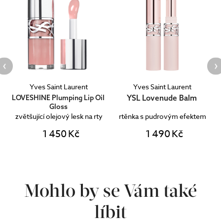
Yves Saint Laurent
Yves Saint Laurent
YSL Lovenude Balm
LOVESHINE Plumping Lip Oil
Gloss
zvětšující olejový lesk na rty
rtěnka s pudrovým efektem
1 450 Kč
1 490 Kč
Mohlo by se Vám také
líbit