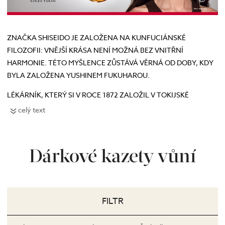
ZNAČKA SHISEIDO JE ZALOŽENA NA KUNFUCIÁNSKÉ
FILOZOFII: VNĚJŠÍ KRÁSA NENÍ MOŽNÁ BEZ VNITŘNÍ
HARMONIE. TÉTO MYŠLENCE ZŮSTÁVÁ VĚRNÁ OD DOBY, KDY
BYLA ZALOŽENA YUSHINEM FUKUHAROU.
LÉKÁRNÍK, KTERÝ SI V ROCE 1872 ZALOŽIL V TOKIJSKÉ
NÁKUPNÍ ULICI GINZA PRVNÍ LÉKÁRNU V ZÁPADNÍM STYLU,
celý text
SVŮJ OBCHOD POJMENOVAL SHISEIDO. JEHO CÍLEM BYLO
PROPOJIT ZÁPADNÍ KULTURU, ASIJSKÉ TRADICE A ŠPIČKOVÉ
TECHNOLOGIE. TAKTO VZNIKLA ZNAČKA, KTERÁ PATŘÍ
Dárkové kazety vůní
K LÍDRŮM V PÉČI O PLEŤ.
V Shiseido se na pleť nedíváme jako na jednu část těla, ale spíše
jako na bod celého těla, který je v kontaktu s vnějším světem. Náš
FILTR
výzkum se zaměřuje na interakci pokožky se třemi základními
systémy, které ji ovlivňují: IMUNITNÍ, NERVOVÝ A CÉVNÍ