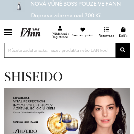
NOVÁ VŮNĚ BOSS POUZE VE FANN
Doprava zdarma nad 700 Kč.
Přihlášení /
Seznam přání
Rezervace
Košík
Registrace
SHISEIDO