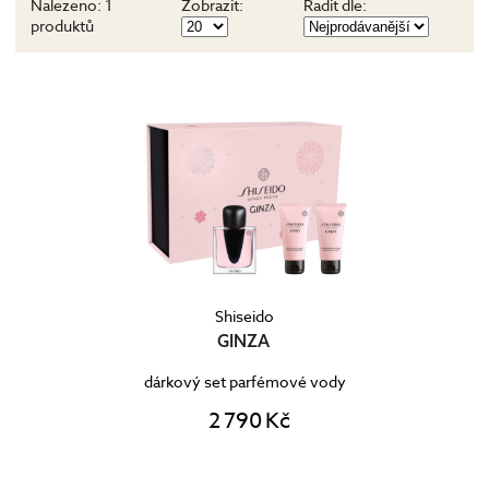
SYSTÉM.
Nalezeno:
1
Zobrazit:
Řadit dle:
produktů
Shiseido
GINZA
dárkový set parfémové vody
2 790 Kč