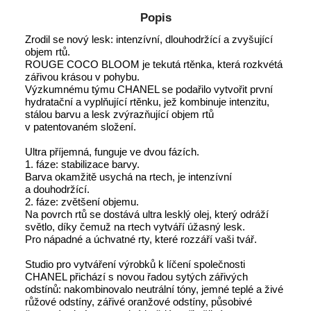
Popis
Zrodil se nový lesk: intenzívní, dlouhodržící a zvyšující
objem rtů.
ROUGE COCO BLOOM je tekutá rtěnka, která rozkvétá
zářivou krásou v pohybu.
Výzkumnému týmu CHANEL se podařilo vytvořit první
hydratační a vyplňující rtěnku, jež kombinuje intenzitu,
stálou barvu a lesk zvýrazňující objem rtů
v patentovaném složení.
Ultra příjemná, funguje ve dvou fázích.
1. fáze: stabilizace barvy.
Barva okamžitě usychá na rtech, je intenzívní
a douhodržící.
2. fáze: zvětšení objemu.
Na povrch rtů se dostává ultra lesklý olej, který odráží
světlo, díky čemuž na rtech vytváří úžasný lesk.
Pro nápadné a úchvatné rty, které rozzáří vaši tvář.
Studio pro vytváření výrobků k líčení společnosti
CHANEL přichází s novou řadou sytých zářivých
odstínů: nakombinovalo neutrální tóny, jemné teplé a živé
růžové odstíny, zářivé oranžové odstíny, působivé