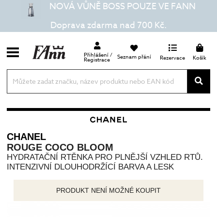
NOVÁ VŮNĚ BOSS POUZE VE FANN
Doprava zdarma nad 700 Kč.
Přihlášení /
Seznam přání
Rezervace
Košík
Registrace
CHANEL
ROUGE COCO BLOOM
HYDRATAČNÍ RTĚNKA PRO PLNĚJŠÍ VZHLED RTŮ.
INTENZIVNÍ DLOUHODRŽÍCÍ BARVA A LESK
PRODUKT NENÍ MOŽNÉ KOUPIT