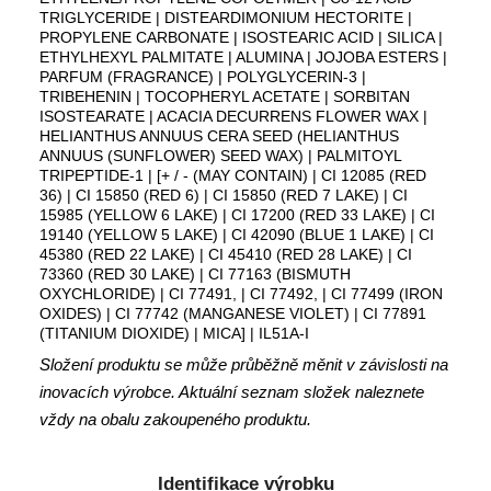
TRIGLYCERIDE | DISTEARDIMONIUM HECTORITE |
PROPYLENE CARBONATE | ISOSTEARIC ACID | SILICA |
ETHYLHEXYL PALMITATE | ALUMINA | JOJOBA ESTERS |
PARFUM (FRAGRANCE) | POLYGLYCERIN-3 |
TRIBEHENIN | TOCOPHERYL ACETATE | SORBITAN
ISOSTEARATE | ACACIA DECURRENS FLOWER WAX |
HELIANTHUS ANNUUS CERA SEED (HELIANTHUS
ANNUUS (SUNFLOWER) SEED WAX) | PALMITOYL
TRIPEPTIDE-1 | [+ / - (MAY CONTAIN) | CI 12085 (RED
36) | CI 15850 (RED 6) | CI 15850 (RED 7 LAKE) | CI
15985 (YELLOW 6 LAKE) | CI 17200 (RED 33 LAKE) | CI
19140 (YELLOW 5 LAKE) | CI 42090 (BLUE 1 LAKE) | CI
45380 (RED 22 LAKE) | CI 45410 (RED 28 LAKE) | CI
73360 (RED 30 LAKE) | CI 77163 (BISMUTH
OXYCHLORIDE) | CI 77491, | CI 77492, | CI 77499 (IRON
OXIDES) | CI 77742 (MANGANESE VIOLET) | CI 77891
(TITANIUM DIOXIDE) | MICA] | IL51A-I
Složení produktu se může průběžně měnit v závislosti na
inovacích výrobce. Aktuální seznam složek naleznete
vždy na obalu zakoupeného produktu.
Identifikace výrobku