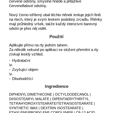
červené odstíny, smyslné hnědé a přitažlivé
červenofialové odstíny.
Nový černo-stříbrný obal těchto rtěnek imituje jejich finiš
na rtech, který je svým leskem podobný zrcadlu. Rtěnky
mají průhledný vršek, takže každý intenzívní barevný
odstín je přes něj vidět.
Použití
Aplikujte přímo na rty jedním tahem.
Za několik sekund po aplikaci se složení přemění a rty
získají lesklý vzhled.
Hydratační
\n
Zvyšující objem
\n
Dlouhodržící
Ingredience
DIPHENYL DIMETHICONE | OCTYLDODECANOL |
DIISOSTEARYL MALATE | DIPENTAERYTHRITYL
TETRAHYDROXYSTEARATE/TETRAISOSTEARATE |
SYNTHETIC WAX | DEXTRIN ISOSTEARATE |
ETHYLENE/PROPYLENE COPOLYMER | C8-12 ACID