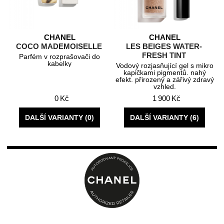
CHANEL
CHANEL
COCO MADEMOISELLE
LES BEIGES WATER-
FRESH TINT
Parfém v rozprašovači do
kabelky
Vodový rozjasňující gel s mikro
kapičkami pigmentů. nahý
efekt. přirozený a zářivý zdravý
vzhled.
0 Kč
1 900 Kč
DALŠÍ VARIANTY (0)
DALŠÍ VARIANTY (6)