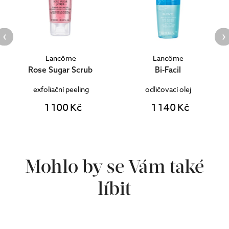
Lancôme
Lancôme
Rose Sugar Scrub
Bi-Facil
ač
exfoliační peeling
odličovací olej
1 100 Kč
1 140 Kč
Mohlo by se Vám také
líbit