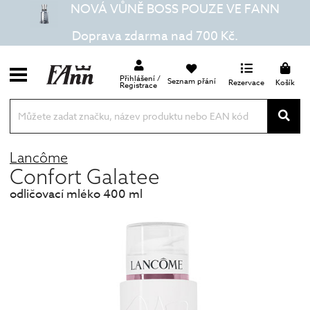
NOVÁ VŮNĚ BOSS POUZE VE FANN
Doprava zdarma nad 700 Kč.
Přihlášení /
Seznam přání
Rezervace
Košík
Registrace
Lancôme
Confort Galatee
odličovací mléko 400 ml