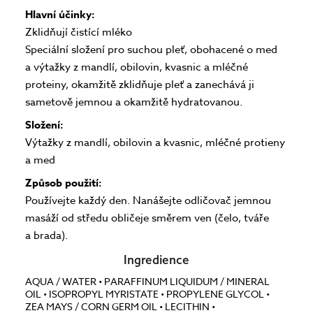
Hlavní účinky:
Zklidňují čistící mléko
Speciální složení pro suchou pleť, obohacené o med
a výtažky z mandlí, obilovin, kvasnic a mléčné
proteiny, okamžitě zklidňuje pleť a zanechává ji
sametově jemnou a okamžitě hydratovanou.
Složení:
Výtažky z mandlí, obilovin a kvasnic, mléčné protieny
a med
Způsob použití:
Používejte každý den. Nanášejte odličovač jemnou
masáží od středu obličeje směrem ven (čelo, tváře
a brada).
Ingredience
AQUA / WATER • PARAFFINUM LIQUIDUM / MINERAL
OIL • ISOPROPYL MYRISTATE • PROPYLENE GLYCOL •
ZEA MAYS / CORN GERM OIL • LECITHIN •