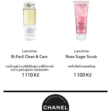
Lancôme
Lancôme
Bi-Facil Clean & Care
Rose Sugar Scrub
vyživující a zklidňující odličovač
exfoliační peeling
očí s pečujícím složením
1 110 Kč
1 100 Kč