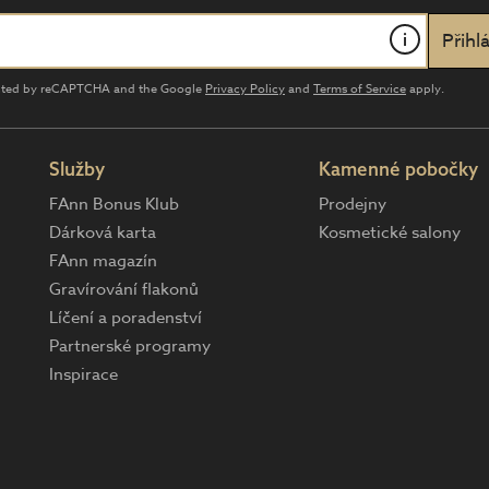
i
tected by reCAPTCHA and the Google
Privacy Policy
and
Terms of Service
apply.
Služby
Kamenné pobočky
FAnn Bonus Klub
Prodejny
Dárková karta
Kosmetické salony
FAnn magazín
Gravírování flakonů
Líčení a poradenství
Partnerské programy
Inspirace