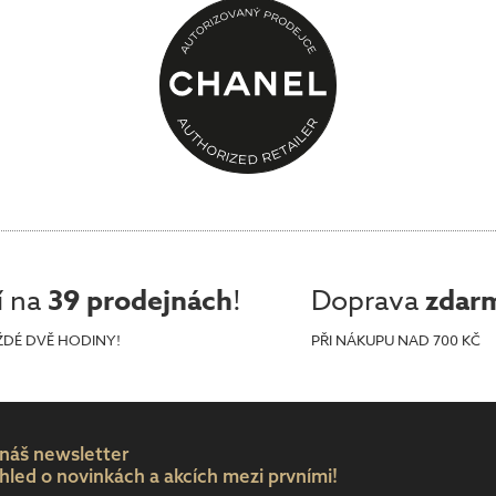
í na
39 prodejnách
!
Doprava
zdar
ŽDÉ DVĚ HODINY!
PŘI NÁKUPU NAD 700 KČ
 náš newsletter
hled o novinkách a akcích mezi prvními!