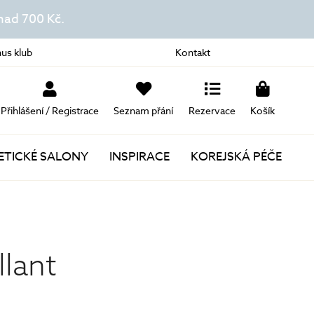
ad 700 Kč.
us klub
Kontakt
Přihlášení / Registrace
Seznam přání
Rezervace
Košík
TICKÉ SALONY
INSPIRACE
KOREJSKÁ PÉČE
Novinky
Akce
llant
Dárky k nákupu