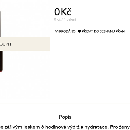
péče o řasy a obočí
0 Kč
Pánská péče
čištění a tonizace
Dárkové kazety
0 Kč / 1 balení
péče o pleť
oční péče
VYPRODÁNO
PŘIDAT DO SEZNAMU PŘÁNÍ
holení a péče o vousy
OUPIT
Popis
se zářivým leskem 6 hodinová výdrž a hydratace. Pro ženy,