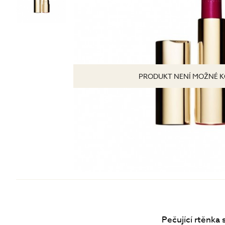
Tonizace
Krémy
TĚLO
denní
noční
24 hodinové
s SPF
DOPLŇKY
PRODUKT NENÍ MOŽNÉ K
BB/CC krémy
Pečující rtěnka 