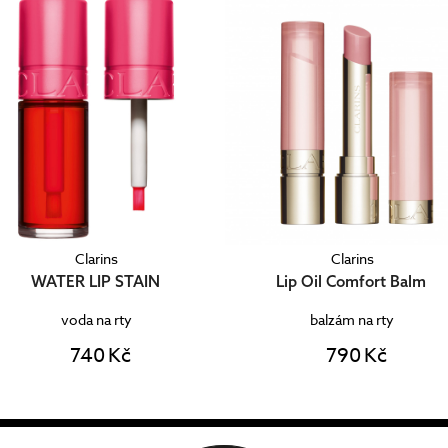
Clarins
Clarins
WATER LIP STAIN
Lip Oil Comfort Balm
voda na rty
balzám na rty
740 Kč
790 Kč