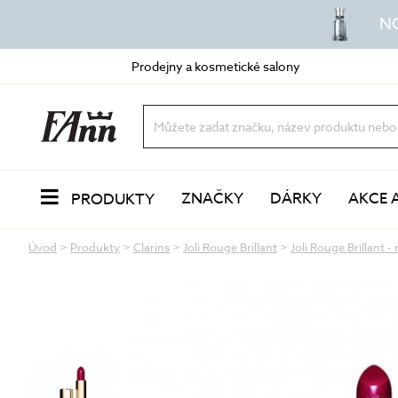
N
Prodejny a kosmetické salony
ZNAČKY
DÁRKY
AKCE 
PRODUKTY
Úvod
>
Produkty
>
Clarins
>
Joli Rouge Brillant
>
Joli Rouge Brillant -
PLEŤ
Odlíčení a čištění
dvoufázové odličovače
vody a mléka
oleje a balzámy
VŮNĚ
pěny a gely
peeling a exfoliace
čisticí masky
LÍČENÍ