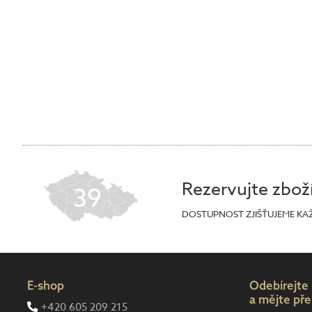
Rezervujte zbož
39
DOSTUPNOST ZJIŠŤUJEME KA
E-shop
Odebírejte
a mějte pře
+420 605 209 215