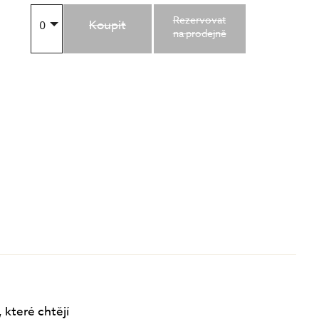
Rezervovat
Koupit
0
na prodejně
 které chtějí