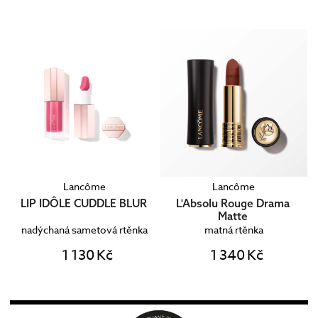
Lancôme
Lancôme
LIP IDÔLE CUDDLE BLUR
L'Absolu Rouge Drama
Matte
nadýchaná sametová rtěnka
matná rtěnka
1 130 Kč
1 340 Kč