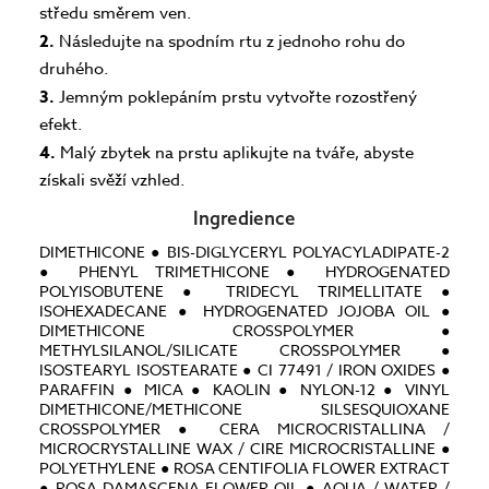
středu směrem ven.
2.
Následujte na spodním rtu z jednoho rohu do
druhého.
3.
Jemným poklepáním prstu vytvořte rozostřený
efekt.
4.
Malý zbytek na prstu aplikujte na tváře, abyste
získali svěží vzhled.
Ingredience
DIMETHICONE ● BIS-DIGLYCERYL POLYACYLADIPATE-2
● PHENYL TRIMETHICONE ● HYDROGENATED
POLYISOBUTENE ● TRIDECYL TRIMELLITATE ●
ISOHEXADECANE ● HYDROGENATED JOJOBA OIL ●
DIMETHICONE CROSSPOLYMER ●
METHYLSILANOL/SILICATE CROSSPOLYMER ●
ISOSTEARYL ISOSTEARATE ● CI 77491 / IRON OXIDES ●
PARAFFIN ● MICA ● KAOLIN ● NYLON-12 ● VINYL
DIMETHICONE/METHICONE SILSESQUIOXANE
CROSSPOLYMER ● CERA MICROCRISTALLINA /
MICROCRYSTALLINE WAX / CIRE MICROCRISTALLINE ●
POLYETHYLENE ● ROSA CENTIFOLIA FLOWER EXTRACT
● ROSA DAMASCENA FLOWER OIL ● AQUA / WATER /