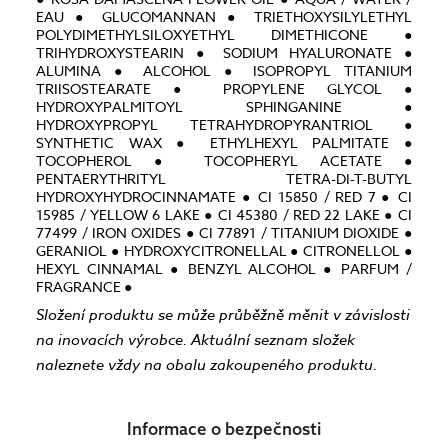
EAU ● GLUCOMANNAN ● TRIETHOXYSILYLETHYL
POLYDIMETHYLSILOXYETHYL DIMETHICONE ●
TRIHYDROXYSTEARIN ● SODIUM HYALURONATE ●
ALUMINA ● ALCOHOL ● ISOPROPYL TITANIUM
TRIISOSTEARATE ● PROPYLENE GLYCOL ●
HYDROXYPALMITOYL SPHINGANINE ●
HYDROXYPROPYL TETRAHYDROPYRANTRIOL ●
SYNTHETIC WAX ● ETHYLHEXYL PALMITATE ●
TOCOPHEROL ● TOCOPHERYL ACETATE ●
PENTAERYTHRITYL TETRA-DI-T-BUTYL
HYDROXYHYDROCINNAMATE ● CI 15850 / RED 7 ● CI
15985 / YELLOW 6 LAKE ● CI 45380 / RED 22 LAKE ● CI
77499 / IRON OXIDES ● CI 77891 / TITANIUM DIOXIDE ●
GERANIOL ● HYDROXYCITRONELLAL ● CITRONELLOL ●
HEXYL CINNAMAL ● BENZYL ALCOHOL ● PARFUM /
FRAGRANCE ●
Složení produktu se může průběžně měnit v závislosti
na inovacích výrobce. Aktuální seznam složek
naleznete vždy na obalu zakoupeného produktu.
Informace o bezpečnosti