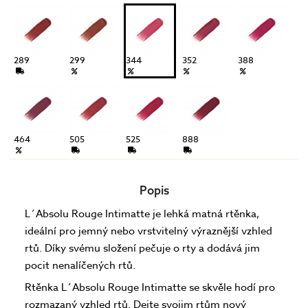
289
299
344
352
388
464
505
525
888
Popis
L´Absolu Rouge Intimatte je lehká matná rtěnka,
ideální pro jemný nebo vrstvitelný výraznější vzhled
rtů. Díky svému složení pečuje o rty a dodává jim
pocit nenalíčených rtů.
Rtěnka L´Absolu Rouge Intimatte se skvěle hodí pro
rozmazaný vzhled rtů. Dejte svojim rtům nový