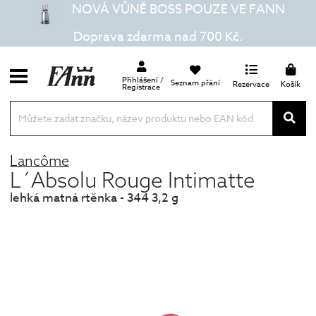
NOVÁ VŮNĚ BOSS POUZE VE FANN
Doprava zdarma nad 700 Kč.
Přihlášení /
Seznam přání
Rezervace
Košík
Registrace
Lancôme
L´Absolu Rouge Intimatte
lehká matná rtěnka - 344 3,2 g