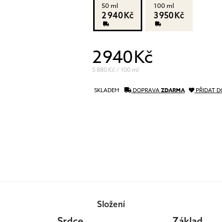
50 ml
100 ml
péče o řasy a obočí
2 940 Kč
3 950 Kč
Pánská péče
čištění a tonizace
Dárkové kazety
péče o pleť
oční péče
2 940 Kč
holení a péče o vousy
5 880 Kč / 100 ml
SKLADEM
DOPRAVA
ZDARMA
PŘIDAT D
Složení
Srdce
Základ