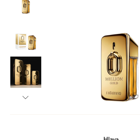
Tonizace
Krémy
TĚLO
denní
noční
24 hodinové
s SPF
DOPLŇKY
BB/CC krémy
Hlava