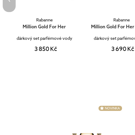
Rabanne
Rabanne
Million Gold For Her Parfum
Million Gold F
dárkový set parfémové vody
dárkový set toale
3 690 Kč
3 500 