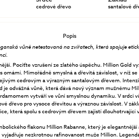
cedrové dřevo
santalové d
Popis
eganská vůně netestovaná na zvířatech, která spojuje etic
ncí.
lnější. Pociťte vzrušení ze zlatého úspěchu. Million Gold vy
ás omámí. Mimořádně smyslná a dřevitá závislost, v níž se 
řejivým cedrovým a výrazným santalovým dřevem. Intenz
ld je odvážná vůně, která dává nový význam mužnému Mill
rdamomem vytváří ve vůni smyslnou dynamiku. V srdci v
vé dřevo pro vysoce dřevitou a výraznou závislost. V zákl
ce, která spolu s cedrovým dřevem zajistí dlouhotrvající 
bolického flakonu Million Rabanne, který je elegantnější 
 vyjadřuje nezkrotnou rafinovanost muže Million. Legendár