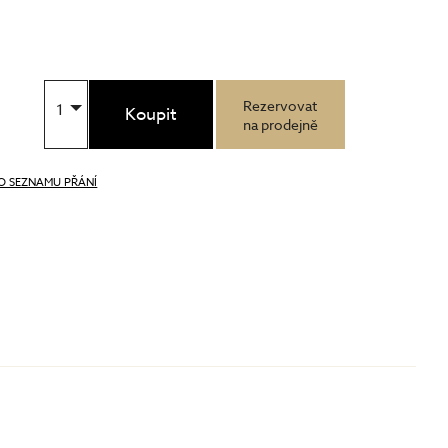
Rezervovat
1
Koupit
na prodejně
O SEZNAMU PŘÁNÍ