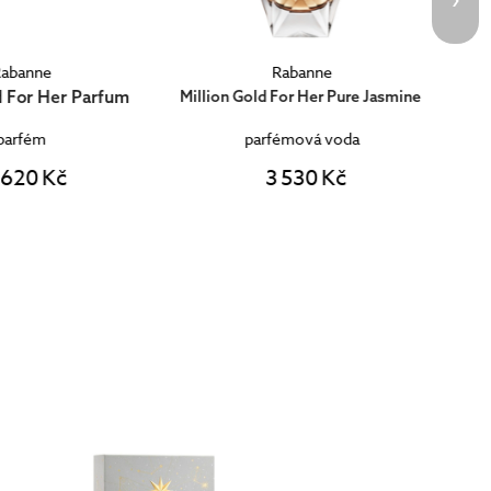
Rabanne
Rabanne
Million Gold Elixir
d For Her Pure Jasmine
rfémová voda
parfém
3 530 Kč
3 260 Kč