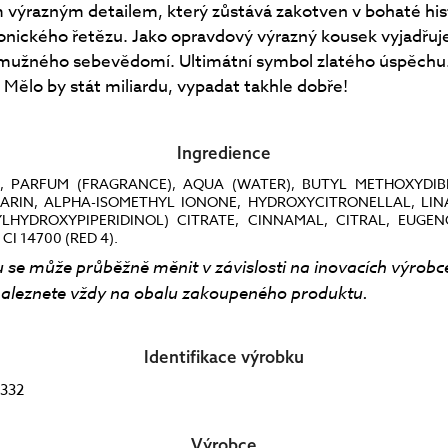
m výrazným detailem, který zůstává zakotven v bohaté his
konického řetězu. Jako opravdový výrazný kousek vyjadřuj
 mužného sebevědomí. Ultimátní symbol zlatého úspěchu.
 Mělo by stát miliardu, vypadat takhle dobře!
Ingredience
, PARFUM (FRAGRANCE), AQUA (WATER), BUTYL METHOXYDI
ARIN, ALPHA-ISOMETHYL IONONE, HYDROXYCITRONELLAL, LIN
LHYDROXYPIPERIDINOL) CITRATE, CINNAMAL, CITRAL, EUGEN
CI 14700 (RED 4).
 se může průběžně měnit v závislosti na inovacích výrobc
aleznete vždy na obalu zakoupeného produktu.
Identifikace výrobku
332
Výrobce