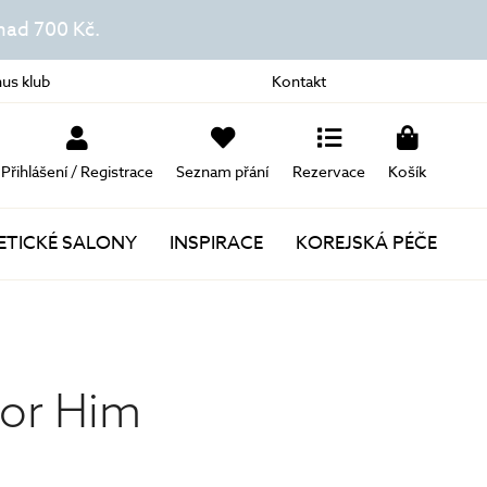
ad 700 Kč.
us klub
Kontakt
Přihlášení / Registrace
Seznam přání
Rezervace
Košík
TICKÉ SALONY
INSPIRACE
KOREJSKÁ PÉČE
Novinky
Akce
For Him
Dárky k nákupu