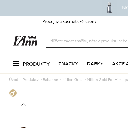
N
Prodejny a kosmetické salony
ZNAČKY
DÁRKY
AKCE 
PRODUKTY
Úvod
>
Produkty
>
Rabanne
>
Million Gold
>
Million Gold For Him - 
PLEŤ
Odlíčení a čištění
dvoufázové odličovače
vody a mléka
oleje a balzámy
VŮNĚ
pěny a gely
peeling a exfoliace
čisticí masky
LÍČENÍ