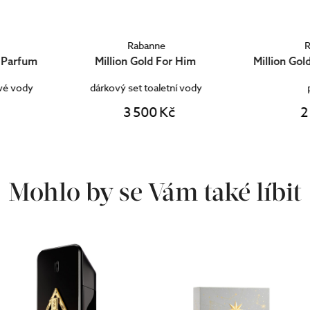
Rabanne
or Him
Million Gold For Her Parfum
Million Gol
tní vody
parfém
pa
Kč
2 620 Kč
Mohlo by se Vám také líbit