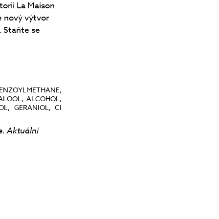
torii La Maison
e nový výtvor
 Staňte se
BENZOYLMETHANE,
ALOOL, ALCOHOL,
OL, GERANIOL, CI
e. Aktuální