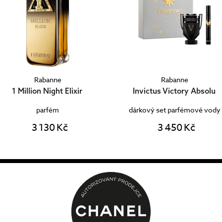
Rabanne
Rabanne
1 Million Night Elixir
Invictus Victory Absolu
parfém
dárkový set parfémové vody
3 130 Kč
3 450 Kč