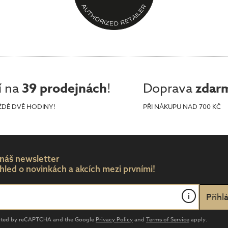
í na
39 prodejnách
!
Doprava
zdar
ŽDÉ DVĚ HODINY!
PŘI NÁKUPU NAD 700 KČ
 náš newsletter
hled o novinkách a akcích mezi prvními!
i
tected by reCAPTCHA and the Google
Privacy Policy
and
Terms of Service
apply.