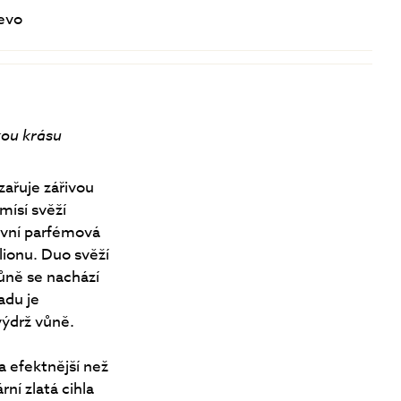
řevo
kou krásu
zařuje zářivou
mísí svěží
ivní parfémová
ionu. Duo svěží
ůně se nachází
adu je
výdrž vůně.
a efektnější než
ní zlatá cihla