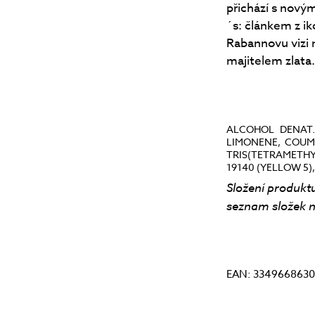
přichází s nový
´s: článkem z i
Rabannovu vizi
majitelem zlata.
ALCOHOL DENAT.
LIMONENE, COUM
TRIS(TETRAMETHY
19140 (YELLOW 5), 
Složení produktu
seznam složek n
EAN: 3349668630