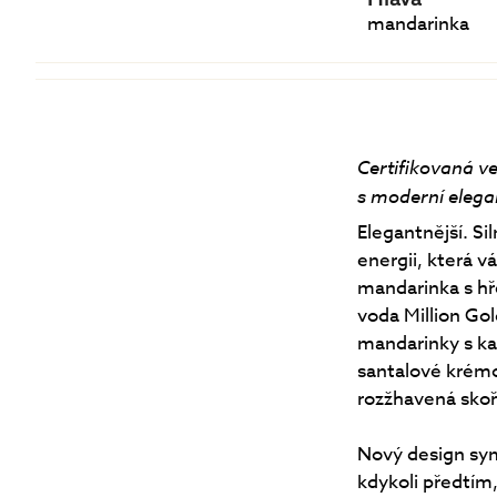
mandarinka
Certifikovaná v
s moderní elega
Elegantnější. Si
energii, která v
mandarinka s h
voda Million Go
mandarinky s ka
santalové krémo
rozžhavená skoři
Nový design sym
kdykoli předtím,